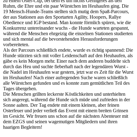
zu einem Oster-Cup, bei dem es um nichts Geringeres als den
Ruhm, die Ehre und ein paar Würstchen im Heuhaufen ging. Die
19 Mensch-Hunde-Teams stellten sich mutig dem Spaß-Parcours,
der aus Stationen aus den Sportarten Agility, Hoopers, Rallye
Obedience und IGP bestand. Man konnte förmlich spüren, wie die
Konkurrenz untereinander wuchs - die Hunde warteten gespannt,
während die Menschen ehrgeizig die einzelnen Stationen studierten
und sich mental auf die bevorstehenden Herausforderungen
vorbereiteten.
Als der Parcours schließlich endete, wurde es richtig spannend: Die
Hunde stürzten sich mit voller Leidenschaft auf den Heuhaufen, als
gäbe es kein Morgen mehr. Einer nach dem anderen buddelte sich
durch das Heu und suchte fieberhaft nach der legendären Wurst -
die Nadel im Heuhaufen war gestern, jetzt war es Zeit für die Wurst
im Heuhaufen! Nach einer aufregenden Suche waren schließlich
alle Würstchen gefunden und es konnte zum gemütlichen Teil des
Tages übergehen.
Die Menschen grillten leckerste Köstlichkeiten und unterhielten
sich angeregt, während die Hunde sich müde und zufrieden in der
Sonne aalten. Der Tag endete mit einem kleinen, aber feinen
Osterfeuer und jeder verließ das Event mit einem breiten Grinsen
im Gesicht. Wir freuen uns schon auf die nächsten Abenteuer mit
dem EZGS und seinen wagemutigen Mitgliedern und ihren
haarigen Begleitern!