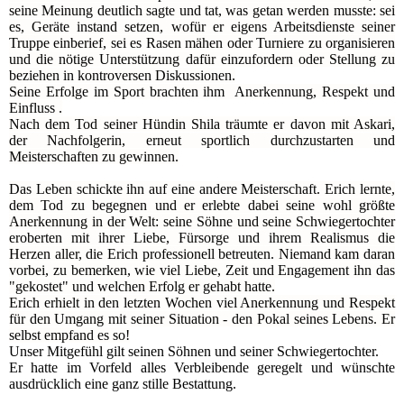
seine Meinung deutlich sagte und tat, was getan werden musste: sei
es, Geräte instand setzen, wofür er eigens Arbeitsdienste seiner
Truppe einberief, sei es Rasen mähen oder Turniere zu organisieren
und die nötige Unterstützung dafür einzufordern oder Stellung zu
beziehen in kontroversen Diskussionen.
Seine Erfolge im Sport brachten ihm Anerkennung, Respekt und
Einfluss .
Nach dem Tod seiner Hündin Shila träumte er davon mit Askari,
der Nachfolgerin, erneut sportlich durchzustarten und
Meisterschaften zu gewinnen.
Das Leben schickte ihn auf eine andere Meisterschaft. Erich lernte,
dem Tod zu begegnen und er erlebte dabei seine wohl größte
Anerkennung in der Welt: seine Söhne und seine Schwiegertochter
eroberten mit ihrer Liebe, Fürsorge und ihrem Realismus die
Herzen aller, die Erich professionell betreuten. Niemand kam daran
vorbei, zu bemerken, wie viel Liebe, Zeit und Engagement ihn das
"gekostet" und welchen Erfolg er gehabt hatte.
Erich erhielt in den letzten Wochen viel Anerkennung und Respekt
für den Umgang mit seiner Situation - den Pokal seines Lebens. Er
selbst empfand es so!
Unser Mitgefühl gilt seinen Söhnen und seiner Schwiegertochter.
Er hatte im Vorfeld alles Verbleibende geregelt und wünschte
ausdrücklich eine ganz stille Bestattung.